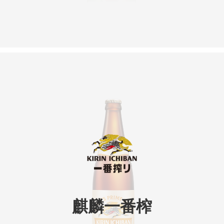
麒麟一番榨