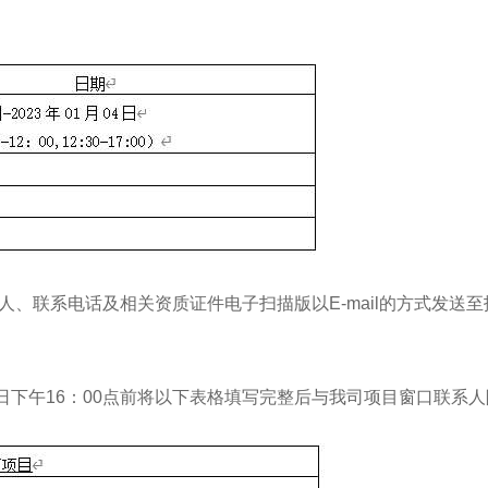
系电话及相关资质证件电子扫描版以E-mail的方式发送至报名邮箱tb
04日下午16：00点前将以下表格填写完整后与我司项目窗口联系人