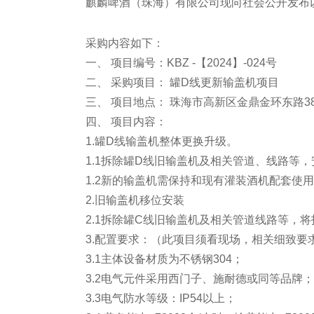
麒麟啤酒（珠海）有限公司现向社会公开发布
采购内容如下：
一、 项目编号：KBZ -【2024】-024号
二、 采购项目： 罐D线更新输盖机项目
三、 项目地点： 珠海市高新区金鼎金环东路3
四、 项目内容：
1.罐D线输盖机整体更换升级。
1.1拆除罐D线旧输盖机及相关管道、线路等
1.2新的输盖机需保持和现有灌装酒机配套使
2.旧输盖机移位安装
2.1拆除罐C线旧输盖机及相关管道线路等，
3.配置要求：（此项目须看现场，相关细致要
3.1主体设备材质为不锈钢304；
3.2电气元件采用西门子、施耐德或同等品牌；
3.3电气防水等级：IP54以上；