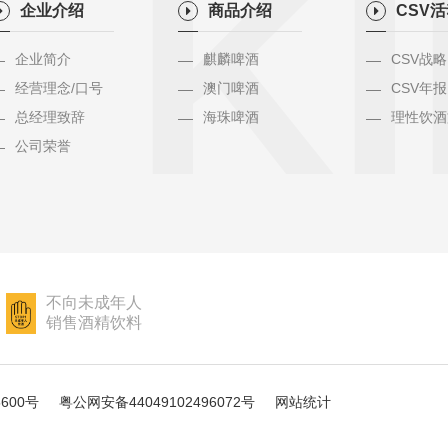
KI
企业介绍
商品介绍
CSV
企业简介
麒麟啤酒
CSV战略
经营理念/口号
澳门啤酒
CSV年报
总经理致辞
海珠啤酒
理性饮酒
公司荣誉
不向未成年人
销售酒精饮料
5600号
粤公网安备44049102496072号
网站统计