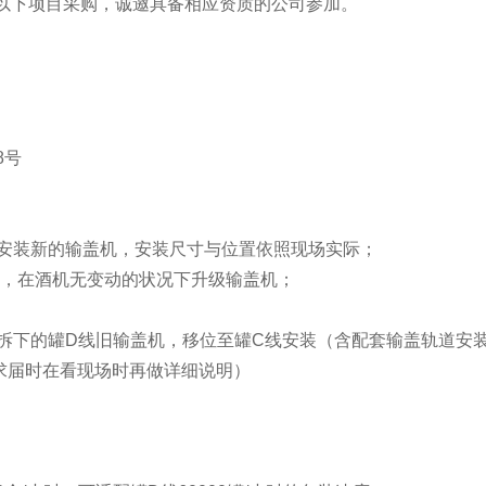
以下项目采购，诚邀具备相应资质的公司参加。
8号
，安装新的输盖机，安装尺寸与位置依照现场实际；
用，在酒机无变动的状况下升级输盖机；
将拆下的罐D线旧输盖机，移位至罐C线安装（含配套输盖轨道安
求届时在看现场时再做详细说明）