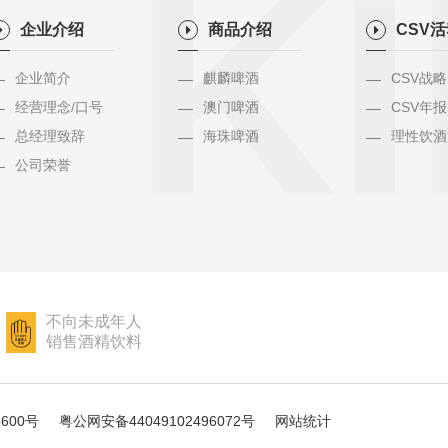
KI
企业介绍
商品介绍
CSV
企业简介
麒麟啤酒
CSV战略
经营理念/口号
澳门啤酒
CSV年报
总经理致辞
海珠啤酒
理性饮酒
公司荣誉
不向未成年人
销售酒精饮料
5600号
粤公网安备44049102496072号
网站统计