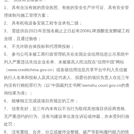
1、 具有合法有效的营业执照、有效的安全生产许可证、具有安全管
理体制与施工管理方案；
2、 具有机电设备安装工程专业承包二级；
3、 需提供自2021年至报名截止之日起有200KL啤酒酿造发酵罐工程
业绩，且通过验收；
4、 不允许联合体投标和代理商投标；
5、 参与公司未被工商行政管理机关在全国企业信用信息公示系统中
列入严重违法失信企业名单、未被最高人民法院在“信用中国”网站
（www.creditchina.gov.cn）或各级信用信息共享平台中列入失信被
执行人名单和投标人及其法定代表人、拟委任的项目负责人在近三年
内没有行贿犯罪行为（以“中国裁判文书网”wenshu.court.gov.cn的查
询结果为准）；
6、 能够独立完成该项目所规定的工作；
7、 信誉良好，近三年内未有以不当行为取得其他项目供应商资格、
无严重违约的行为、没有与建设单位发生诉讼或仲裁，亦未受到行政
处罚；
8、 没有重组、合并、分立或被停业整顿、破产等影响履约能力的情