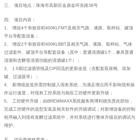
三、 项目地点：珠海市高新区金鼎金环东路38号
四、 项目内容：
1、 增设4个有效容积400KLFMT及相关气路、液路、取样站、罐顶
平台等配套设备；
2、 增设2个有效容积400KLBBT及相关气路、液路、取样站、气体
过滤套件、罐顶平台等配套设备（其中：普通清酒罐1个，兼具普通
清酒和含酵母清酒功能的清酒罐1个）；
3、 1.5期过滤酒管线及CIP回流的更新改造（含配套双座阀、添加
罐、过滤器等）；
4、 新增或改造所需控制接入现有系统，为满足增点而不影响现有操
作运行速度，对现有工控系统与相应工控硬件更新升级；
5、 工控硬件升级：由BREWMAXX系统服务商博利德负责此部份，
完成工控硬件的选型安装及相关软件的升级调试；对新增设备的控制
程序融入到现有发酵过滤系统中，并对系统进行整体升级后的调试与
维护。
五、 供应商资格要求：